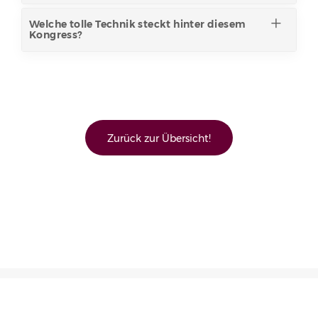
Welche tolle Technik steckt hinter diesem
Kongress?
Zurück zur Übersicht!
© 2026 Ein Onlinekongress von TDB · Uli Haist · Martina Krohn
Partner werden
Programm
Ein TDB-Kongress