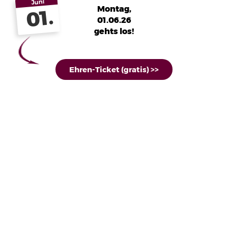
Juni
Montag,
01.
01.06.26
gehts los!
Ehren-Ticket (gratis) >>